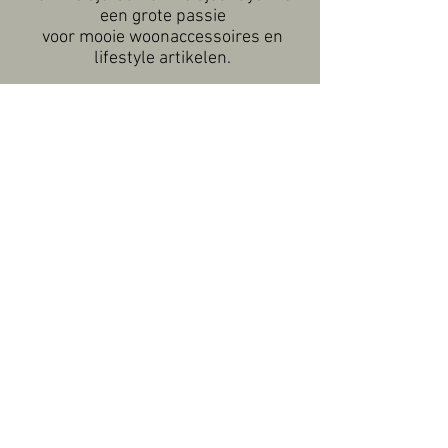
een grote passie
voor mooie woonaccessoires en
lifestyle artikelen.
CONTACT
CONTACT
Wilt u graag een afspraak